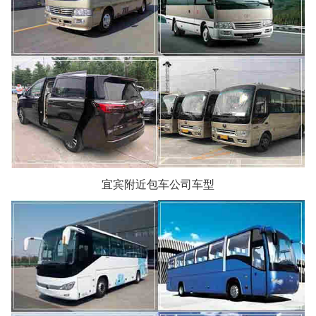
云南省租车
大足区租车公司
西藏省租车
璧山区租车公司
四川省租车
铜梁区租车公司
湖南省租车
潼南区租车公司
湖北省租车
荣昌区租车公司
宜宾附近包车公司车型
陕西省租车
开州区租车公司
青海省租车
梁平区租车公司
新疆租车
武隆区租车公司
宁夏租车
甘肃省租车