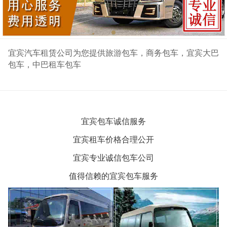
河南省租车
济宁租车公司
镇江租车公司
湛江租车公司
通州区租车公司
西青区租车公司
闵行区租车公司
南岸区租车公司
山东省租车
德州租车公司
无锡租车公司
茂名租车公司
顺义区租车公司
北辰区租车公司
宝山区租车公司
北碚区租车公司
宜宾汽车租赁公司为您提供旅游包车，商务包车，宜宾大巴
包车，中巴租车包车
江苏省租车
聊城租车公司
苏州租车公司
昌平区租车公司
滨海新区租车公司
嘉定区租车公司
渝北区租车公司
安徽省租车
滨州租车公司
大兴区租车公司
武清区租车公司
浦东新区租车公司
巴南区租车公司
江西省租车
菏泽租车公司
怀柔区租车公司
宝坻区租车公司
金山区租车公司
长寿区租车公司
宜宾包车诚信服务
浙江省租车
平谷区租车公司
松江区租车公司
江津区租车公司
宜宾租车
价格合理公开
福建省租车
密云区租车公司
青浦区租车公司
合川区租车公司
宜宾专业诚信包车公司
值得信赖的宜宾包车服务
广东省租车
延庆区租车公司
奉贤区租车公司
永川区租车公司
海南省租车
开发区租车公司
南川区租车公司
贵州省租车
綦江区租车公司