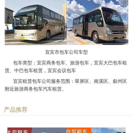
内蒙古租车
广西省租车
北京租车公司
宜宾市包车公司车型
天津租车公司
包车类型：宜宾商务包车、旅游包车，宜宾大巴包车租
上海租车公司
赁、中巴包车租赁，宜宾会议包车
重庆租车公司
宜宾租赁包车公司服务范围：
翠屏区、南溪区、叙州区
附近旅游商务包车汽车租赁。
产品推荐