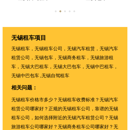
无锡租车项目
无锡租车，无锡租车公司，无锡汽车租赁，无锡汽车
租赁公司，无锡包车，无锡商务租车，无锡旅游租
车，无锡大巴租车，无锡大巴包车，无锡中巴租车，
无锡中巴包车 ,无锡自驾租车
相关问题：
无锡租车价格市多少？
无锡租车收费标准？无锡汽车
租赁公司哪家好？正规的无锡租车公司，靠谱的无锡
租车公司，如何选择附近的无锡汽车租赁公司？无锡
旅游租车公司哪家好？无锡商务租车公司哪家好？无