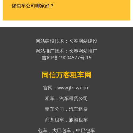
锡包车公司哪家好？
网站建设
技术：
长春网站建设
网站推广
技术：
长春网站推广
吉ICP备19004577号-15
同信万客租车网
官网：
www.jlzcw.com
租车
，
汽车租赁公司
租车公司
，
汽车租赁
商务租车
，
旅游租车
包车
，
大巴包车
，
中巴包车