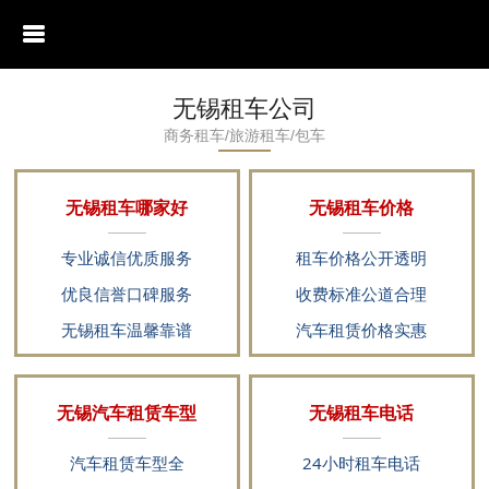
无锡租车公司
商务租车/旅游租车/包车
辽宁省租车
大连租车公司
吉林租车公司
齐齐哈尔租车公司
唐山租车公司
大同租车公司
开封租车公司
青岛租车公司
徐州租车公司
芜湖租车公司
萍乡租车公司
宁波租车公司
厦门租车公司
深圳租车公司
三亚租车公司
六盘水租车公司
丽江租车公司
攀枝花租车公司
张家界租车公司
宜昌租车公司
宝鸡租车公司
石嘴山租车公司
包头租车公司
柳州租车公司
东城区租车公司
和平区租车公司
黄浦区租车公司
万州区租车公司
沈阳租车公司
丹东租车公司
延吉租车公司
大庆租车公司
秦皇岛租车公司
阳泉租车公司
洛阳租车公司
烟台租车公司
扬州租车公司
温州租车公司
泉州租车公司
珠海租车公司
遵义租车公司
昭通租车公司
绵阳租车公司
株洲租车公司
襄阳租车公司
咸阳租车公司
赤峰租车公司
桂林租车公司
西城区租车公司
河西区租车公司
徐汇区租车公司
黔江区租车公司
无锡租车哪家好
无锡租车价格
吉林省租车
鞍山租车公司
四平租车公司
佳木斯租车公司
邯郸租车公司
商丘租车公司
威海租车公司
常州租车公司
嘉兴租车公司
漳州租车公司
东莞租车公司
曲靖租车公司
宜宾租车公司
衡阳租车公司
榆林租车公司
朝阳区租车公司
南开区租车公司
长宁区租车公司
涪陵区租车公司
专业诚信优质服务
租车价格公开透明
大连租车公司
抚顺租车公司
松原租车公司
张家口租车公司
新乡租车公司
泰安租车公司
连云港租车公司
绍兴租车公司
汕头租车公司
自贡租车公司
岳阳租车公司
丰台区租车公司
河东区租车公司
静安区租车公司
渝中区租车公司
优良信誉口碑服务
收费标准公道合理
无锡租车温馨靠谱
汽车租赁价格实惠
黑龙江省租车
本溪租车公司
保定租车公司
许昌租车公司
淄博租车公司
淮安租车公司
金华租车公司
惠州租车公司
郴州租车公司
石景山区租车公司
河北区租车公司
普陀区租车公司
大渡口区租车公司
鞍山租车公司
锦州租车公司
廊坊租车公司
南阳租车公司
枣庄租车公司
宿迁租车公司
台州租车公司
中山租车公司
海淀区租车公司
红桥区租车公司
闸北区租车公司
江北区租车公司
无锡汽车租赁车型
无锡租车电话
河北省租车
沧州租车公司
周口租车公司
东营租车公司
盐城租车公司
湖州租车公司
江门租车公司
门头沟区租车公司
东丽区租车公司
虹口区租车公司
沙坪坝区租车公司
汽车租赁车型全
24小时租车电话
山西省租车
潍坊租车公司
南通租车公司
佛山租车公司
房山区租车公司
津南区租车公司
杨浦区租车公司
九龙坡区租车公司