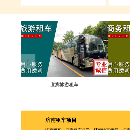
宜宾旅游租车
济南租车项目
济南租车，济南租车公司，济南汽车租赁，济