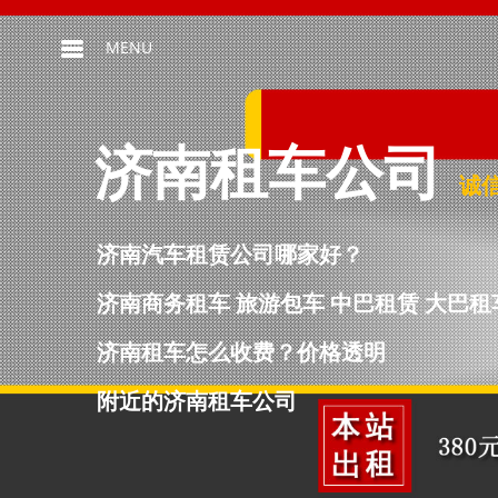
MENU
济南租车公司
诚
济南汽车租赁公司哪家好？
济南商务租车 旅游包车 中巴租赁 大巴租
济南租车怎么收费？价格透明
附近的济南租车公司