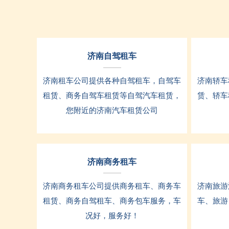
济南自驾租车
济南租车公司提供各种自驾租车，自驾车
济南轿车
租赁、商务自驾车租赁等自驾汽车租赁，
赁、轿车
您附近的济南汽车租赁公司
济南商务租车
济南商务租车公司提供商务租车、商务车
济南旅游
租赁、商务自驾租车、商务包车服务，车
车、旅游
况好，服务好！