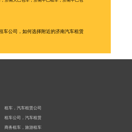
租车公司，如何选择附近的济南汽车租赁
租车
，
汽车租赁公司
租车公司
，
汽车租赁
商务租车
，
旅游租车