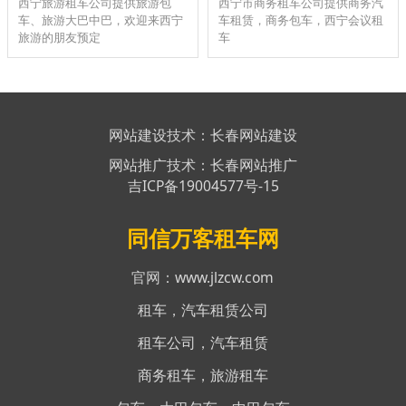
西宁旅游租车公司提供旅游包
西宁市商务租车公司提供商务汽
车、旅游大巴中巴，欢迎来西宁
车租赁，商务包车，西宁会议租
云南省租车
大足区租车公司
旅游的朋友预定
车
西藏省租车
璧山区租车公司
四川省租车
铜梁区租车公司
网站建设
技术：
长春网站建设
湖南省租车
潼南区租车公司
网站推广
技术：
长春网站推广
吉ICP备19004577号-15
湖北省租车
荣昌区租车公司
同信万客租车网
陕西省租车
开州区租车公司
官网：
www.jlzcw.com
青海省租车
梁平区租车公司
租车
，
汽车租赁公司
新疆租车
武隆区租车公司
租车公司
，
汽车租赁
宁夏租车
商务租车
，
旅游租车
甘肃省租车