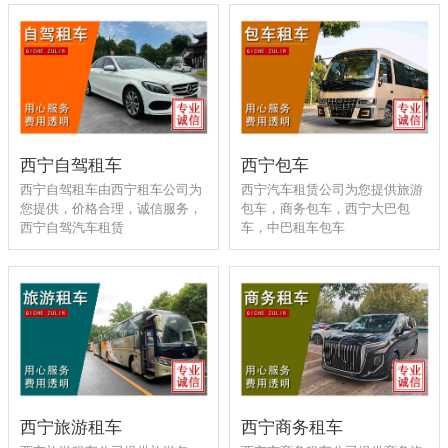
河南省租车
济宁租车公司
镇江租车公司
湛江租车公司
通州区租车公司
西青区租车公司
闵行区租车公司
南岸区租车公司
山东省租车
德州租车公司
无锡租车公司
茂名租车公司
顺义区租车公司
北辰区租车公司
宝山区租车公司
北碚区租车公司
江苏省租车
聊城租车公司
苏州租车公司
昌平区租车公司
滨海新区租车公司
嘉定区租车公司
渝北区租车公司
西宁自驾租车
西宁包车
安徽省租车
滨州租车公司
大兴区租车公司
武清区租车公司
浦东新区租车公司
巴南区租车公司
西宁自驾租车由西宁租车公司为
西宁汽车租赁公司为您提供旅游
您提供，价格合理，诚信服务，
包车，商务包车，西宁大巴包
江西省租车
菏泽租车公司
怀柔区租车公司
宝坻区租车公司
金山区租车公司
长寿区租车公司
西宁自驾汽车租赁
车，中巴租车包车
浙江省租车
平谷区租车公司
松江区租车公司
江津区租车公司
福建省租车
密云区租车公司
青浦区租车公司
合川区租车公司
广东省租车
延庆区租车公司
奉贤区租车公司
永川区租车公司
海南省租车
开发区租车公司
南川区租车公司
西宁旅游租车
西宁商务租车
贵州省租车
綦江区租车公司