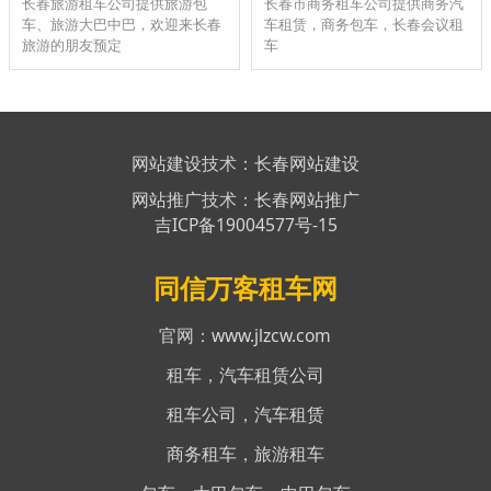
长春旅游租车公司提供旅游包
长春市商务租车公司提供商务汽
车、旅游大巴中巴，欢迎来长春
车租赁，商务包车，长春会议租
云南省租车
大足区租车公司
旅游的朋友预定
车
西藏省租车
璧山区租车公司
四川省租车
铜梁区租车公司
网站建设
技术：
长春网站建设
湖南省租车
潼南区租车公司
网站推广
技术：
长春网站推广
吉ICP备19004577号-15
湖北省租车
荣昌区租车公司
同信万客租车网
陕西省租车
开州区租车公司
官网：
www.jlzcw.com
青海省租车
梁平区租车公司
租车
，
汽车租赁公司
新疆租车
武隆区租车公司
租车公司
，
汽车租赁
宁夏租车
商务租车
，
旅游租车
甘肃省租车