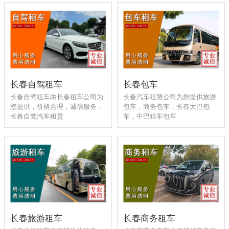
河南省租车
济宁租车公司
镇江租车公司
湛江租车公司
通州区租车公司
西青区租车公司
闵行区租车公司
南岸区租车公司
山东省租车
德州租车公司
无锡租车公司
茂名租车公司
顺义区租车公司
北辰区租车公司
宝山区租车公司
北碚区租车公司
江苏省租车
聊城租车公司
苏州租车公司
昌平区租车公司
滨海新区租车公司
嘉定区租车公司
渝北区租车公司
长春自驾租车
长春包车
安徽省租车
滨州租车公司
大兴区租车公司
武清区租车公司
浦东新区租车公司
巴南区租车公司
长春自驾租车由长春租车公司为
长春汽车租赁公司为您提供旅游
您提供，价格合理，诚信服务，
包车，商务包车，长春大巴包
江西省租车
菏泽租车公司
怀柔区租车公司
宝坻区租车公司
金山区租车公司
长寿区租车公司
长春自驾汽车租赁
车，中巴租车包车
浙江省租车
平谷区租车公司
松江区租车公司
江津区租车公司
福建省租车
密云区租车公司
青浦区租车公司
合川区租车公司
广东省租车
延庆区租车公司
奉贤区租车公司
永川区租车公司
海南省租车
开发区租车公司
南川区租车公司
长春旅游租车
长春商务租车
贵州省租车
綦江区租车公司