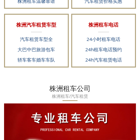
株洲租车温馨靠谱
汽车租赁价格实惠
云南省租车
大足区租车公司
株洲汽车租赁车型
株洲租车电话
西藏省租车
璧山区租车公司
汽车租赁车型全
24小时租车电话
四川省租车
铜梁区租车公司
大巴中巴旅游包车
24h租车电话预约
湖南省租车
潼南区租车公司
轿车客车婚车车队
24h汽车租赁电话
湖北省租车
荣昌区租车公司
陕西省租车
开州区租车公司
株洲租车公司
株洲租车/汽车租赁
青海省租车
梁平区租车公司
新疆租车
武隆区租车公司
宁夏租车
甘肃省租车