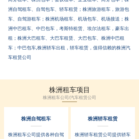
洲自驾租车、自驾包车、轿车租赁；株洲旅游租车，旅游包
车、自驾游租车；株洲机场租车、机场包车、机场接送；株
洲中巴租车、中巴包车，考斯特租赁、埃尔法租车，豪车出
租；株洲大巴租车、大巴车租赁、大巴包车、株洲中巴租
车；中巴包车,株洲轿车出租，轿车租赁，值得信赖的株洲汽
车租赁公司
株洲租车项目
株洲租车公司/汽车租赁公司
株洲自驾租车
株洲轿车租赁
株洲租车公司提供各种自驾
株洲轿车租赁公司提供轿车