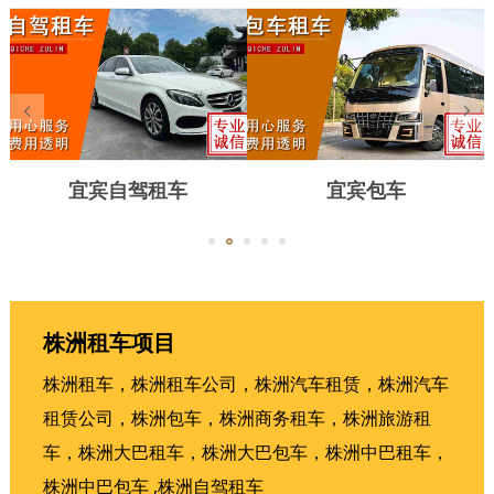
宜宾自驾租车
宜宾包车
株洲租车项目
株洲租车，株洲租车公司，株洲汽车租赁，株洲汽车
租赁公司，株洲包车，株洲商务租车，株洲旅游租
车，株洲大巴租车，株洲大巴包车，株洲中巴租车，
株洲中巴包车 ,株洲自驾租车