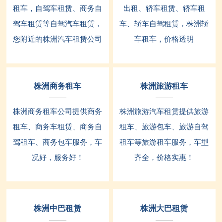
租车，自驾车租赁、商务自
出租、轿车租赁、轿车租
驾车租赁等自驾汽车租赁，
车、轿车自驾租赁，株洲轿
您附近的株洲汽车租赁公司
车租车，价格透明
株洲商务租车
株洲旅游租车
株洲商务租车公司提供商务
株洲旅游汽车租赁提供旅游
租车、商务车租赁、商务自
租车、旅游包车、旅游自驾
驾租车、商务包车服务，车
租车等旅游租车服务，车型
况好，服务好！
齐全，价格实惠！
株洲中巴租赁
株洲大巴租赁