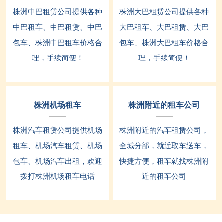
株洲中巴租赁公司提供各种
株洲大巴租赁公司提供各种
中巴租车、中巴租赁、中巴
大巴租车、大巴租赁、大巴
包车、株洲中巴租车价格合
包车、株洲大巴租车价格合
理，手续简便！
理，手续简便！
株洲机场租车
株洲附近的租车公司
株洲汽车租赁公司提供机场
株洲附近的汽车租赁公司，
租车、机场汽车租赁、机场
全城分部，就近取车送车，
包车、机场汽车出租，欢迎
快捷方便，租车就找株洲附
拨打株洲机场租车电话
近的租车公司