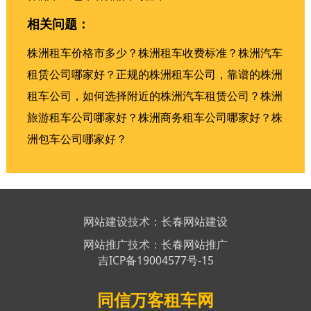
相关问题：
株洲租车价格市多少？
株洲租车收费标准？株洲汽车
租赁公司哪家好？正规的株洲租车公司，靠谱的株洲
租车公司，如何选择附近的株洲汽车租赁公司？株洲
旅游租车公司哪家好？株洲商务租车公司哪家好？株
洲包车公司哪家好？
网站建设
技术：
长春网站建设
网站推广
技术：
长春网站推广
吉ICP备19004577号-15
同信万客租车网