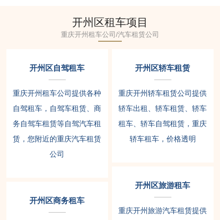
开州区租车项目
内蒙古租车
重庆开州租车公司/汽车租赁公司
广西省租车
北京租车公司
开州区自驾租车
开州区轿车租赁
天津租车公司
重庆开州租车公司提供各种
重庆开州轿车租赁公司提供
自驾租车，自驾车租赁、商
轿车出租、轿车租赁、轿车
上海租车公司
务自驾车租赁等自驾汽车租
租车、轿车自驾租赁，重庆
重庆租车公司
赁，您附近的重庆汽车租赁
轿车租车，价格透明
公司
开州区旅游租车
开州区商务租车
重庆开州旅游汽车租赁提供