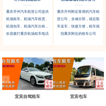
重庆开州汽车租赁公司提供
重庆开州附近靠谱的汽车租
机场租车、机场汽车租赁、
赁公司，全城分部，就近取
机场包车、机场汽车出租，
车送车，快捷方便，租车就
欢迎拨打重庆机场租车电话
找重庆附近的租车公司
宜宾自驾租车
宜宾包车