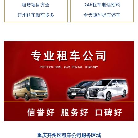
租赁项目齐全
24h租车电话预约
河南省租车
济宁租车公司
镇江租车公司
湛江租车公司
通州区租车公司
西青区租车公司
闵行区租车公司
南岸区租车公司
开州租车新车多多
全天随时提车还车
山东省租车
德州租车公司
无锡租车公司
茂名租车公司
顺义区租车公司
北辰区租车公司
宝山区租车公司
北碚区租车公司
江苏省租车
聊城租车公司
苏州租车公司
昌平区租车公司
滨海新区租车公司
嘉定区租车公司
渝北区租车公司
安徽省租车
滨州租车公司
大兴区租车公司
武清区租车公司
浦东新区租车公司
巴南区租车公司
江西省租车
菏泽租车公司
怀柔区租车公司
宝坻区租车公司
金山区租车公司
长寿区租车公司
浙江省租车
平谷区租车公司
松江区租车公司
江津区租车公司
福建省租车
密云区租车公司
青浦区租车公司
合川区租车公司
广东省租车
延庆区租车公司
奉贤区租车公司
永川区租车公司
海南省租车
开发区租车公司
南川区租车公司
重庆开州区租车公司服务区域
贵州省租车
綦江区租车公司