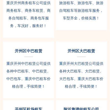
重庆开州商务租车公司提供
旅游租车、旅游包车、旅游
商务租车、商务车租赁、商
自驾租车等旅游租车服务，
务自驾租车、商务包车服
车型齐全，价格实惠！
务，车况好，服务好！
开州区中巴租赁
开州区大巴租赁
重庆开州中巴租赁公司提供
重庆开州大巴租赁公司提供
各种中巴租车、中巴租赁、
各种大巴租车、大巴租赁、
中巴包车、重庆中巴租车价
大巴包车、重庆大巴租车价
格合理，手续简便！
格合理，手续简便！
开州区机场租车
附近靠谱的租车公司