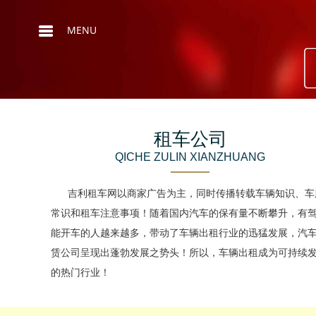
MENU
租车公司
QICHE ZULIN XIANZHUANG
吉利租车网以商家广告为主，同时传播转载车辆知识、车
常识和租车注意事项！随着国内汽车的保有量不断攀升，有
能开车的人越来越多，带动了车辆出租行业的迅猛发展，汽
赁公司呈现出蓬勃发展之势头！所以，车辆出租成为可持续
的热门行业！