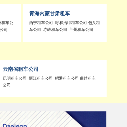
青海内蒙甘肃租车
阳租车公
西宁租车公司
呼和浩特租车公司
包头租
公司
车公司
赤峰租车公司
兰州租车公司
云南省租车公司
昆明租车公司
丽江租车公司
昭通租车公司
曲靖租车
公司