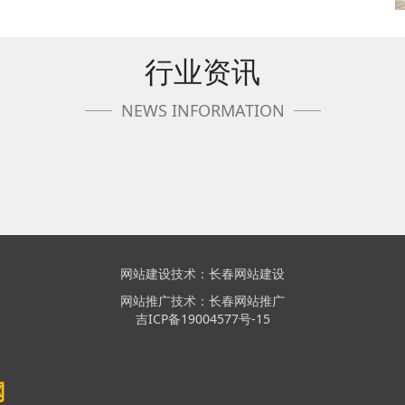
行业资讯
NEWS INFORMATION
网站建设
技术：
长春网站建设
网站推广
技术：
长春网站推广
吉ICP备19004577号-15
网