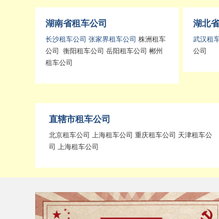
湖南省租车公司
湖北
长沙租车公司
张家界租车公司
株洲租车
武汉租
公司
衡阳租车公司
岳阳租车公司
郴州
公司
租车公司
直辖市租车公司
北京租车公司
上海租车公司
重庆租车公司
天津租车公
司
上海租车公司