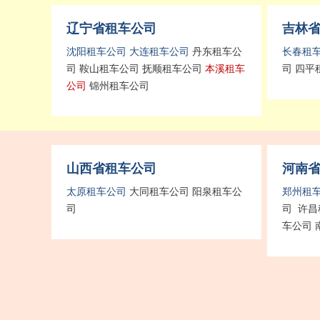
辽宁省租车公司
吉林
沈阳租车公司
大连租车公司
丹东租车公
长春租
司
鞍山租车公司
抚顺租车公司
本溪租车
司
四平
公司
锦州租车公司
山西省租车公司
河南
太原租车公司
大同租车公司
阳泉租车公
郑州租
司
司
许昌
车公司