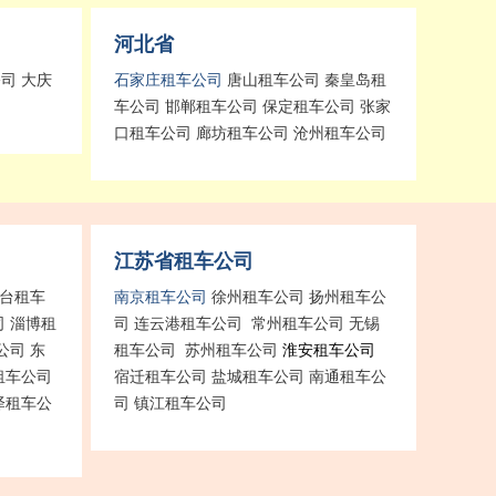
河北省
公司
大庆
石家庄租车公司
唐山租车公司
秦皇岛租
车公司
邯郸租车公司
保定租车公司
张家
口租车公司
廊坊租车公司
沧州租车公司
江苏省租车公司
台租车
南京租车公司
徐州租车公司
扬州租车公
司
淄博租
司
连云港租车公司
常州租车公司
无锡
公司
东
租车公司
苏州租车公司
淮安租车公司
租车公司
宿迁租车公司
盐城租车公司
南通租车公
泽租车公
司
镇江租车公司