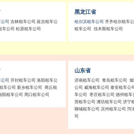
省
黑龙江省
车公司
吉林租车公司
延吉租车公
哈尔滨租车公司
齐齐哈尔租车
租车公司
松原租车公司
租车公司
佳木斯租车公司
省
山东省
车公司
开封租车公司
洛阳租车公
济南租车公司
青岛租车公司
烟
租车公司
新乡租车公司
商丘租
公司
威海租车公司
泰安租车公
南阳租车公司
周口租车公司
车公司
枣庄租车公司
德州租车
营租车公司
潍坊租车公司
济宁
聊城租车公司
滨州租车公司
菏
司