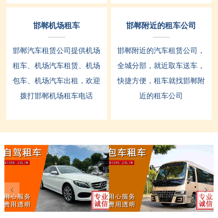
邯郸机场租车
邯郸附近的租车公司
邯郸汽车租赁公司提供机场
邯郸附近的汽车租赁公司，
租车、机场汽车租赁、机场
全城分部，就近取车送车，
包车、机场汽车出租，欢迎
快捷方便，租车就找邯郸附
拨打邯郸机场租车电话
近的租车公司