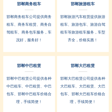
邯郸商务租车
邯郸旅游租车
邯郸商务租车公司提供商务
邯郸旅游汽车租赁提供旅游
租车、商务车租赁、商务自
租车、旅游包车、旅游自驾
驾租车、商务包车服务，车
租车等旅游租车服务，车型
况好，服务好！
齐全，价格实惠！
邯郸中巴租赁
邯郸大巴租赁
邯郸中巴租赁公司提供各种
邯郸大巴租赁公司提供各种
中巴租车、中巴租赁、中巴
大巴租车、大巴租赁、大巴
包车、邯郸中巴租车价格合
包车、邯郸大巴租车价格合
理，手续简便！
理，手续简便！