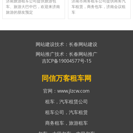
济南旅游租车公司提供旅游包
济南市商务租车公司提供商务汽
车、旅游大巴中巴，欢迎来济南
车租赁，商务包车，济南会议租
云南省租车
大足区租车公司
旅游的朋友预定
车
西藏省租车
璧山区租车公司
四川省租车
铜梁区租车公司
网站建设
技术：
长春网站建设
湖南省租车
潼南区租车公司
网站推广
技术：
长春网站推广
吉ICP备19004577号-15
湖北省租车
荣昌区租车公司
同信万客租车网
陕西省租车
开州区租车公司
官网：
www.jlzcw.com
青海省租车
梁平区租车公司
租车
，
汽车租赁公司
新疆租车
武隆区租车公司
租车公司
，
汽车租赁
宁夏租车
商务租车
，
旅游租车
甘肃省租车