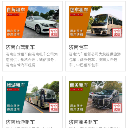
河南省租车
济宁租车公司
镇江租车公司
湛江租车公司
通州区租车公司
西青区租车公司
闵行区租车公司
南岸区租车公司
山东省租车
德州租车公司
无锡租车公司
茂名租车公司
顺义区租车公司
北辰区租车公司
宝山区租车公司
北碚区租车公司
江苏省租车
聊城租车公司
苏州租车公司
昌平区租车公司
滨海新区租车公司
嘉定区租车公司
渝北区租车公司
济南自驾租车
济南包车
安徽省租车
滨州租车公司
大兴区租车公司
武清区租车公司
浦东新区租车公司
巴南区租车公司
济南自驾租车由济南租车公司为
济南汽车租赁公司为您提供旅游
您提供，价格合理，诚信服务，
包车，商务包车，济南大巴包
江西省租车
菏泽租车公司
怀柔区租车公司
宝坻区租车公司
金山区租车公司
长寿区租车公司
济南自驾汽车租赁
车，中巴租车包车
浙江省租车
平谷区租车公司
松江区租车公司
江津区租车公司
福建省租车
密云区租车公司
青浦区租车公司
合川区租车公司
广东省租车
延庆区租车公司
奉贤区租车公司
永川区租车公司
海南省租车
开发区租车公司
南川区租车公司
济南旅游租车
济南商务租车
贵州省租车
綦江区租车公司