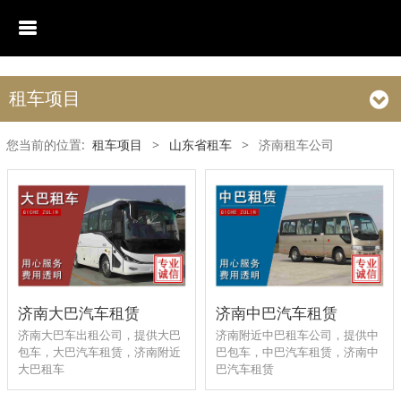
租车项目
辽宁省租车
大连租车公司
吉林租车公司
齐齐哈尔租车公司
唐山租车公司
大同租车公司
开封租车公司
青岛租车公司
徐州租车公司
芜湖租车公司
萍乡租车公司
宁波租车公司
厦门租车公司
深圳租车公司
三亚租车公司
六盘水租车公司
丽江租车公司
攀枝花租车公司
张家界租车公司
宜昌租车公司
宝鸡租车公司
石嘴山租车公司
包头租车公司
柳州租车公司
东城区租车公司
和平区租车公司
黄浦区租车公司
万州区租车公司
您当前的位置:
租车项目
>
山东省租车
>
济南租车公司
沈阳租车公司
丹东租车公司
延吉租车公司
大庆租车公司
秦皇岛租车公司
阳泉租车公司
洛阳租车公司
烟台租车公司
扬州租车公司
温州租车公司
泉州租车公司
珠海租车公司
遵义租车公司
昭通租车公司
绵阳租车公司
株洲租车公司
襄阳租车公司
咸阳租车公司
赤峰租车公司
桂林租车公司
西城区租车公司
河西区租车公司
徐汇区租车公司
黔江区租车公司
吉林省租车
鞍山租车公司
四平租车公司
佳木斯租车公司
邯郸租车公司
商丘租车公司
威海租车公司
常州租车公司
嘉兴租车公司
漳州租车公司
东莞租车公司
曲靖租车公司
宜宾租车公司
衡阳租车公司
榆林租车公司
朝阳区租车公司
南开区租车公司
长宁区租车公司
涪陵区租车公司
大连租车公司
抚顺租车公司
松原租车公司
张家口租车公司
新乡租车公司
泰安租车公司
连云港租车公司
绍兴租车公司
汕头租车公司
自贡租车公司
岳阳租车公司
丰台区租车公司
河东区租车公司
静安区租车公司
渝中区租车公司
黑龙江省租车
本溪租车公司
保定租车公司
许昌租车公司
淄博租车公司
淮安租车公司
金华租车公司
惠州租车公司
郴州租车公司
石景山区租车公司
河北区租车公司
普陀区租车公司
大渡口区租车公司
济南大巴汽车租赁
济南中巴汽车租赁
鞍山租车公司
锦州租车公司
廊坊租车公司
南阳租车公司
枣庄租车公司
宿迁租车公司
台州租车公司
中山租车公司
海淀区租车公司
红桥区租车公司
闸北区租车公司
江北区租车公司
济南大巴车出租公司，提供大巴
济南附近中巴租车公司，提供中
包车，大巴汽车租赁，济南附近
巴包车，中巴汽车租赁，济南中
河北省租车
沧州租车公司
周口租车公司
东营租车公司
盐城租车公司
湖州租车公司
江门租车公司
门头沟区租车公司
东丽区租车公司
虹口区租车公司
沙坪坝区租车公司
大巴租车
巴汽车租赁
山西省租车
潍坊租车公司
南通租车公司
佛山租车公司
房山区租车公司
津南区租车公司
杨浦区租车公司
九龙坡区租车公司