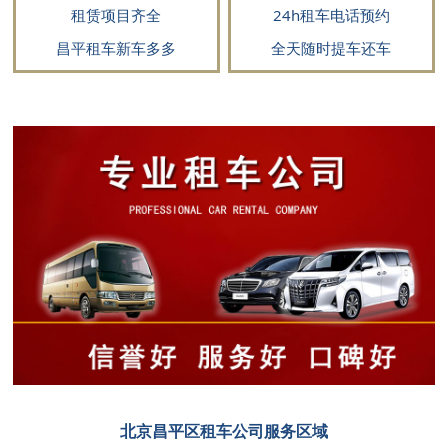
租赁项目齐全
24h租车电话预约
河南省租车
济宁租车公司
镇江租车公司
湛江租车公司
通州区租车公司
西青区租车公司
闵行区租车公司
南岸区租车公司
昌平租车新车多多
全天随时提车还车
山东省租车
德州租车公司
无锡租车公司
茂名租车公司
顺义区租车公司
北辰区租车公司
宝山区租车公司
北碚区租车公司
江苏省租车
聊城租车公司
苏州租车公司
昌平区租车公司
滨海新区租车公司
嘉定区租车公司
渝北区租车公司
安徽省租车
滨州租车公司
大兴区租车公司
武清区租车公司
浦东新区租车公司
巴南区租车公司
江西省租车
菏泽租车公司
怀柔区租车公司
宝坻区租车公司
金山区租车公司
长寿区租车公司
浙江省租车
平谷区租车公司
松江区租车公司
江津区租车公司
福建省租车
密云区租车公司
青浦区租车公司
合川区租车公司
广东省租车
延庆区租车公司
奉贤区租车公司
永川区租车公司
海南省租车
开发区租车公司
南川区租车公司
北京昌平区租车公司服务区域
贵州省租车
綦江区租车公司