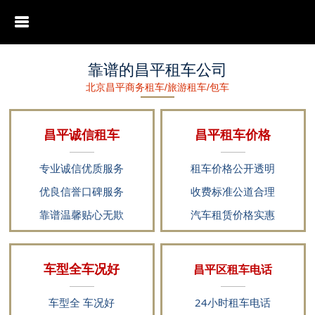
靠谱的昌平租车公司
北京昌平商务租车/旅游租车/包车
辽宁省租车
大连租车公司
吉林租车公司
齐齐哈尔租车公司
唐山租车公司
大同租车公司
开封租车公司
青岛租车公司
徐州租车公司
芜湖租车公司
萍乡租车公司
宁波租车公司
厦门租车公司
深圳租车公司
三亚租车公司
六盘水租车公司
丽江租车公司
攀枝花租车公司
张家界租车公司
宜昌租车公司
宝鸡租车公司
石嘴山租车公司
包头租车公司
柳州租车公司
东城区租车公司
和平区租车公司
黄浦区租车公司
万州区租车公司
沈阳租车公司
丹东租车公司
延吉租车公司
大庆租车公司
秦皇岛租车公司
阳泉租车公司
洛阳租车公司
烟台租车公司
扬州租车公司
温州租车公司
泉州租车公司
珠海租车公司
遵义租车公司
昭通租车公司
绵阳租车公司
株洲租车公司
襄阳租车公司
咸阳租车公司
赤峰租车公司
桂林租车公司
西城区租车公司
河西区租车公司
徐汇区租车公司
黔江区租车公司
昌平诚信租车
昌平租车价格
吉林省租车
鞍山租车公司
四平租车公司
佳木斯租车公司
邯郸租车公司
商丘租车公司
威海租车公司
常州租车公司
嘉兴租车公司
漳州租车公司
东莞租车公司
曲靖租车公司
宜宾租车公司
衡阳租车公司
榆林租车公司
朝阳区租车公司
南开区租车公司
长宁区租车公司
涪陵区租车公司
专业诚信优质服务
租车价格公开透明
大连租车公司
抚顺租车公司
松原租车公司
张家口租车公司
新乡租车公司
泰安租车公司
连云港租车公司
绍兴租车公司
汕头租车公司
自贡租车公司
岳阳租车公司
丰台区租车公司
河东区租车公司
静安区租车公司
渝中区租车公司
优良信誉口碑服务
收费标准公道合理
靠谱温馨贴心无欺
汽车租赁价格实惠
黑龙江省租车
本溪租车公司
保定租车公司
许昌租车公司
淄博租车公司
淮安租车公司
金华租车公司
惠州租车公司
郴州租车公司
石景山区租车公司
河北区租车公司
普陀区租车公司
大渡口区租车公司
鞍山租车公司
锦州租车公司
廊坊租车公司
南阳租车公司
枣庄租车公司
宿迁租车公司
台州租车公司
中山租车公司
海淀区租车公司
红桥区租车公司
闸北区租车公司
江北区租车公司
车型全车况好
昌平区租车电话
河北省租车
沧州租车公司
周口租车公司
东营租车公司
盐城租车公司
湖州租车公司
江门租车公司
门头沟区租车公司
东丽区租车公司
虹口区租车公司
沙坪坝区租车公司
车型全 车况好
24小时租车电话
山西省租车
潍坊租车公司
南通租车公司
佛山租车公司
房山区租车公司
津南区租车公司
杨浦区租车公司
九龙坡区租车公司