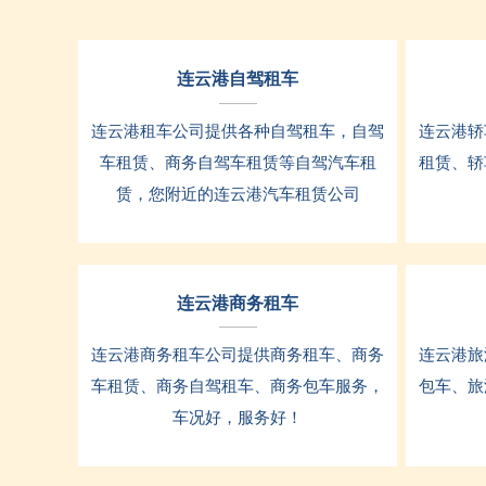
连云港自驾租车
连云港租车公司提供各种自驾租车，自驾
连云港轿
车租赁、商务自驾车租赁等自驾汽车租
租赁、轿
赁，您附近的连云港汽车租赁公司
连云港商务租车
连云港商务租车公司提供商务租车、商务
连云港旅
车租赁、商务自驾租车、商务包车服务，
包车、旅
车况好，服务好！