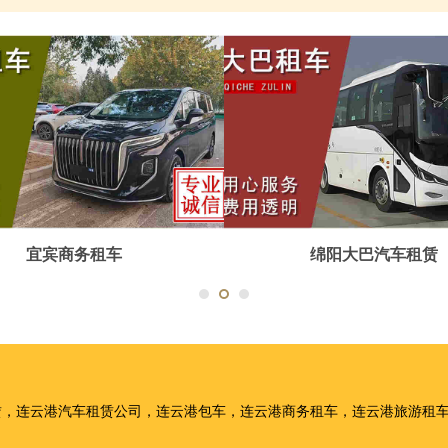
宜宾商务租车
绵阳大巴汽车租赁
赁，连云港汽车租赁公司，连云港包车，连云港商务租车，连云港旅游租