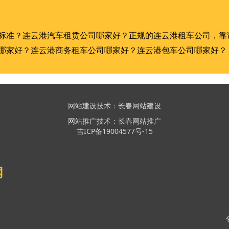
标准？连云港汽车租赁公司哪家好？正规的连云港租车公司，靠
哪家好？连云港商务租车公司哪家好？连云港包车公司哪家好？
网站建设
技术：
长春网站建设
网站推广
技术：
长春网站推广
吉ICP备19004577号-15
网