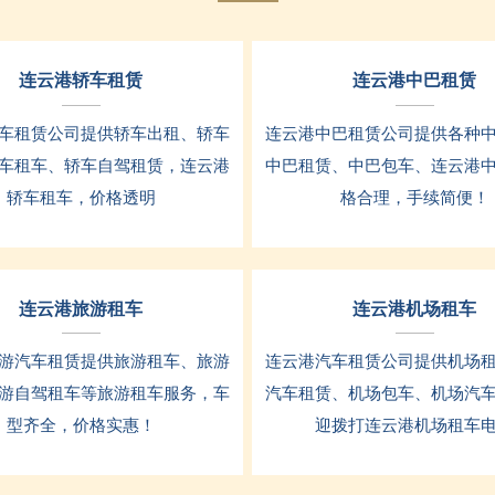
连云港轿车租赁
连云港中巴租赁
车租赁公司提供轿车出租、轿车
连云港中巴租赁公司提供各种
车租车、轿车自驾租赁，连云港
中巴租赁、中巴包车、连云港
轿车租车，价格透明
格合理，手续简便！
连云港旅游租车
连云港机场租车
游汽车租赁提供旅游租车、旅游
连云港汽车租赁公司提供机场
游自驾租车等旅游租车服务，车
汽车租赁、机场包车、机场汽
型齐全，价格实惠！
迎拨打连云港机场租车