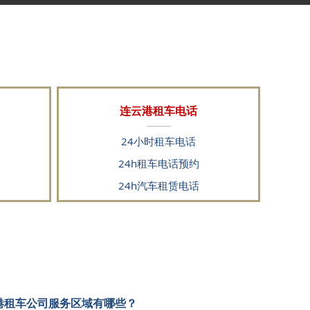
连云港租车电话
24小时租车电话
24h租车电话预约
24h汽车租赁电话
港租车公司服务区域有哪些？