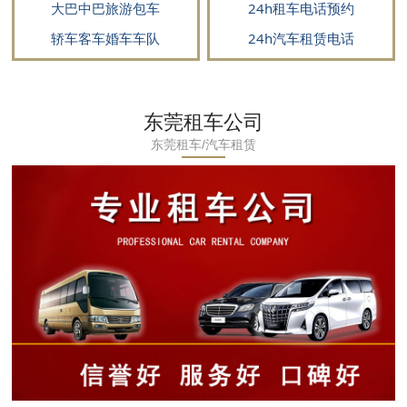
大巴中巴旅游包车
24h租车电话预约
河南省租车
济宁租车公司
镇江租车公司
湛江租车公司
通州区租车公司
西青区租车公司
闵行区租车公司
南岸区租车公司
轿车客车婚车车队
24h汽车租赁电话
山东省租车
德州租车公司
无锡租车公司
茂名租车公司
顺义区租车公司
北辰区租车公司
宝山区租车公司
北碚区租车公司
江苏省租车
聊城租车公司
苏州租车公司
昌平区租车公司
滨海新区租车公司
嘉定区租车公司
渝北区租车公司
东莞租车公司
东莞租车/汽车租赁
安徽省租车
滨州租车公司
大兴区租车公司
武清区租车公司
浦东新区租车公司
巴南区租车公司
江西省租车
菏泽租车公司
怀柔区租车公司
宝坻区租车公司
金山区租车公司
长寿区租车公司
浙江省租车
平谷区租车公司
松江区租车公司
江津区租车公司
福建省租车
密云区租车公司
青浦区租车公司
合川区租车公司
广东省租车
延庆区租车公司
奉贤区租车公司
永川区租车公司
海南省租车
开发区租车公司
南川区租车公司
贵州省租车
綦江区租车公司