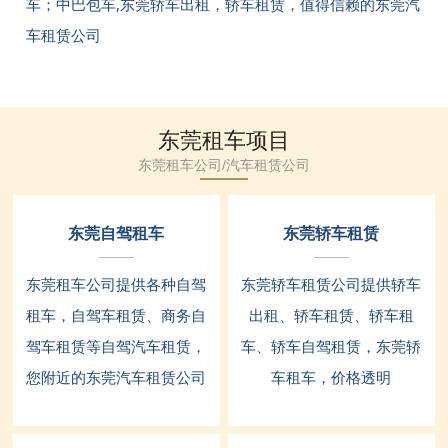
车；中巴包车,东莞轿车出租，轿车租赁，值得信赖的东莞汽
车租赁公司
内蒙古租车
广西省租车
北京租车公司
东莞租车项目
东莞租车公司/汽车租赁公司
天津租车公司
上海租车公司
东莞自驾租车
东莞轿车租赁
重庆租车公司
东莞租车公司提供各种自驾
东莞轿车租赁公司提供轿车
租车，自驾车租赁、商务自
出租、轿车租赁、轿车租
驾车租赁等自驾汽车租赁，
车、轿车自驾租赁，东莞轿
您附近的东莞汽车租赁公司
车租车，价格透明