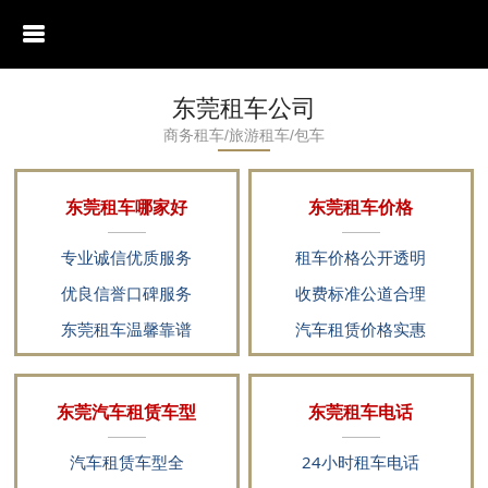
东莞租车公司
商务租车/旅游租车/包车
辽宁省租车
大连租车公司
吉林租车公司
齐齐哈尔租车公司
唐山租车公司
大同租车公司
开封租车公司
青岛租车公司
徐州租车公司
芜湖租车公司
萍乡租车公司
宁波租车公司
厦门租车公司
深圳租车公司
三亚租车公司
六盘水租车公司
丽江租车公司
攀枝花租车公司
张家界租车公司
宜昌租车公司
宝鸡租车公司
石嘴山租车公司
包头租车公司
柳州租车公司
东城区租车公司
和平区租车公司
黄浦区租车公司
万州区租车公司
沈阳租车公司
丹东租车公司
延吉租车公司
大庆租车公司
秦皇岛租车公司
阳泉租车公司
洛阳租车公司
烟台租车公司
扬州租车公司
温州租车公司
泉州租车公司
珠海租车公司
遵义租车公司
昭通租车公司
绵阳租车公司
株洲租车公司
襄阳租车公司
咸阳租车公司
赤峰租车公司
桂林租车公司
西城区租车公司
河西区租车公司
徐汇区租车公司
黔江区租车公司
东莞租车哪家好
东莞租车价格
吉林省租车
鞍山租车公司
四平租车公司
佳木斯租车公司
邯郸租车公司
商丘租车公司
威海租车公司
常州租车公司
嘉兴租车公司
漳州租车公司
东莞租车公司
曲靖租车公司
宜宾租车公司
衡阳租车公司
榆林租车公司
朝阳区租车公司
南开区租车公司
长宁区租车公司
涪陵区租车公司
专业诚信优质服务
租车价格公开透明
大连租车公司
抚顺租车公司
松原租车公司
张家口租车公司
新乡租车公司
泰安租车公司
连云港租车公司
绍兴租车公司
汕头租车公司
自贡租车公司
岳阳租车公司
丰台区租车公司
河东区租车公司
静安区租车公司
渝中区租车公司
优良信誉口碑服务
收费标准公道合理
东莞租车温馨靠谱
汽车租赁价格实惠
黑龙江省租车
本溪租车公司
保定租车公司
许昌租车公司
淄博租车公司
淮安租车公司
金华租车公司
惠州租车公司
郴州租车公司
石景山区租车公司
河北区租车公司
普陀区租车公司
大渡口区租车公司
鞍山租车公司
锦州租车公司
廊坊租车公司
南阳租车公司
枣庄租车公司
宿迁租车公司
台州租车公司
中山租车公司
海淀区租车公司
红桥区租车公司
闸北区租车公司
江北区租车公司
东莞汽车租赁车型
东莞租车电话
河北省租车
沧州租车公司
周口租车公司
东营租车公司
盐城租车公司
湖州租车公司
江门租车公司
门头沟区租车公司
东丽区租车公司
虹口区租车公司
沙坪坝区租车公司
汽车租赁车型全
24小时租车电话
山西省租车
潍坊租车公司
南通租车公司
佛山租车公司
房山区租车公司
津南区租车公司
杨浦区租车公司
九龙坡区租车公司